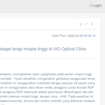
Login
Date Post :2022-02-26 05:23:15
i terapi miopia tinggi di VIO Optical Clinic
mbantu meningkatkan tajam penglihatan pada pasien miopia tinggi
embaik. Tujuan penelitian menganalisis gambaran penggunaan lensa
 Penelitian ini menggunakan kuantitatif dengan populasi 29 pasien yang
litian ini menggunakan data rekam medis pengguna Lensa Kontak RGP
pat pengguna RGP terbanyak adalah perempuan dibandingkan laki-laki,
liki kelainan miopia tinggi, dengan visus >6/60. Pada penelitian ini
pada kacamata, dimana dari analisa statistik yang dilakukan terdapat