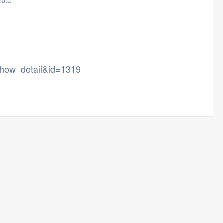
mata
=show_detail&id=1319