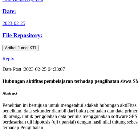
Date:
2023-02-25
File Repository:
Artikel Jurnal KTI
Reply
Date Post :2023-02-25 04:33:07
Hubungan aktifitas pembelajaran terhadap penglihatan siswa 
Abstract
Penelitian ini bertujuan untuk mengetahui adakah hubungan aktiFitas p
penelitian, data sekunder diambil dari buku penjualan dan data pri
30 orang, untuk pengolahan data penulis menggunakan software SPSS 
berdasarkan uji hipotesis (uji t parsial) dengan hasil nilai thitung 
terhadap Penglihatan