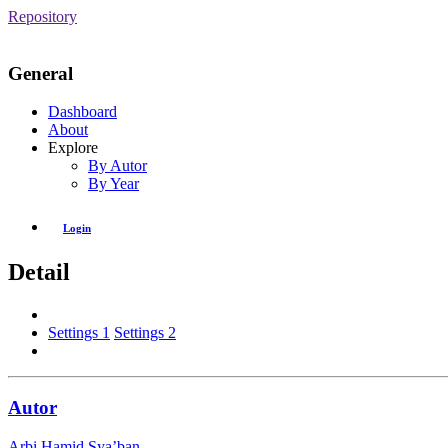
Repository
General
Dashboard
About
Explore
By Autor
By Year
Login
Detail
Settings 1
Settings 2
Autor
Arbi Hamid Sya’ban