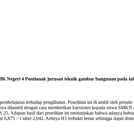
SMK Negeri 4 Pontianak jurusan teknik gambar bangunan pada ta
embelajaran terhadap penglihatan. Penelitian ini di ambil oleh penulis
mernya dilambil dengan cara memberikan kuesioner kepada siswa SMKN 4
25. Adapun hasil dari penelitian ini menunjukan bahwa adanya hubunga
sebesar 6,875 > t tabel 2,042. Artinya H1 terbukti benar sehingga dapat 