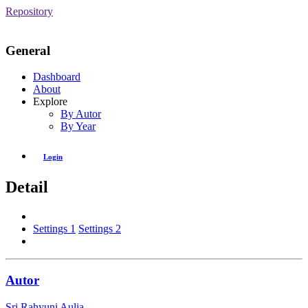
Repository
General
Dashboard
About
Explore
By Autor
By Year
Login
Detail
Settings 1
Settings 2
Autor
Sri Rahyuni Aulia