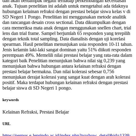
dan akan berdampak negatif terhadap perkembangan kecerdasan
anak. Tujuan penelitian ini adalah untuk mengetahui ada tidaknya
hubungan kelainan refraksi dengan prestasi belajar siswa kelas v di
SD Negeri 1 Pongo. Penelitian ini menggunakan metode analitik
dan rancangan desain cross sectional. Data dikumpulkan dengan
cara memeriksa mata anak dengan menggunakan snellen chart, trial
lens dan trial frame. Sampel berjumlah 65 responden yang terepilih
dengan teknik total sampling. Data dianalisis dengan uji korelasi
spearman. Hasil penelitian menunjukan usia responden 10-11 tahun.
Jenis kelamin laki-laki sangat dominan yaitu 51% diikuti responden
perempuan 49%. Memelili nilai prestasi belajar yang rata-rata dalam
kategori baik Penelitian menunjukan bahwa nilai sig 0,239 yang
menunjukan bahwa hubungan antara kelainan refraksi dengan
prestasi belajar bermakna. Dan nilai kolerasi sebesar 0,756
menunjukan derajat kolerasi yang sangat kuat dengan arah kolerasi
positif. Maka terdapat hubungan kelainan refraksi dengan prestasi
belajar siswa di SD Negeri 1 pongo.
keywords
Kelainan Refraksi, Prestasi Belajar
URL
https://perpus.e-leprindo.ac.id/index.php?p=show_detail&id=1339