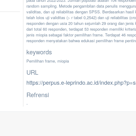
pada tahun 2022/2023. Jumlah populasi adalah 104 responde
random sampling. Metode pengambilan data penulis menggunaka
validitas, dan uji reliabilitas dengan SPSS. Berdasarkan hasi
telah lolos uji validitas (> r tabel 0,2542) dan uji reliabilitas
responden dengan usia 20 tahun sejumlah 29 orang dan jenis
dari total 60 responden, terdapat 53 responden memiliki krite
jenis miopia sebagai faktor pemilihan frame. Terdapat 46 res
responden menyatakan bahwa edukasi pemilihan frame pentin
keywords
Pemilihan frame, miopia
URL
https://perpus.e-leprindo.ac.id/index.php?p
Refrensi
-