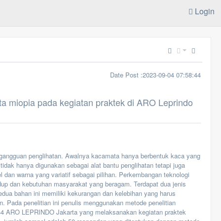
Login
Date Post :2023-09-04 07:58:44
a miopia pada kegiatan praktek di ARO Leprindo
 gangguan penglihatan. Awalnya kacamata hanya berbentuk kaca yang
idak hanya digunakan sebagai alat bantu penglihatan tetapi juga
dan warna yang variatif sebagai pilihan. Perkembangan teknologi
dup dan kebutuhan masyarakat yang beragam. Terdapat dua jenis
Kedua bahan ini memiliki kekurangan dan kelebihan yang harus
n. Pada penelitian ini penulis menggunakan metode penelitian
an 44 ARO LEPRINDO Jakarta yang melaksanakan kegiatan praktek