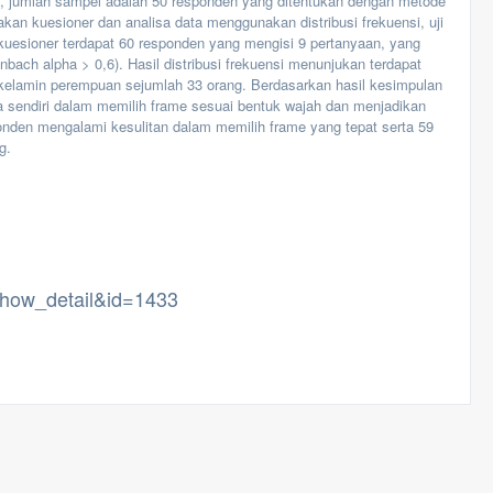
n, jumlah sampel adalah 50 responden yang ditentukan dengan metode
n kuesioner dan analisa data menggunakan distribusi frekuensi, uji
l kuesioner terdapat 60 responden yang mengisi 9 pertanyaan, yang
 (cronbach alpha > 0,6). Hasil distribusi frekuensi menunjukan terdapat
 kelamin perempuan sejumlah 33 orang. Berdasarkan hasil kesimpulan
ria sendiri dalam memilih frame sesuai bentuk wajah dan menjadikan
ponden mengalami kesulitan dalam memilih frame yang tepat serta 59
g.
=show_detail&id=1433