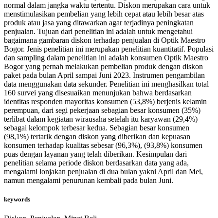
normal dalam jangka waktu tertentu. Diskon merupakan cara untuk
menstimulasikan pembelian yang lebih cepat atau lebih besar atas
produk atau jasa yang ditawarkan agar terjadinya peningkatan
penjualan. Tujuan dari penelitian ini adalah untuk mengetahui
bagaimana gambaran diskon terhadap penjualan di Optik Maestro
Bogor. Jenis penelitian ini merupakan penelitian kuantitatif. Populasi
dan sampling dalam penelitian ini adalah konsumen Optik Maestro
Bogor yang pernah melakukan pembelian produk dengan diskon
paket pada bulan April sampai Juni 2023. Instrumen pengambilan
data menggunakan data sekunder. Penelitian ini menghasilkan total
160 survei yang disesuaikan menunjukan bahwa berdasarkan
identitas responden mayoritas konsumen (53,8%) berjenis kelamin
perempuan, dari segi pekerjaan sebagian besar konsumen (35%)
terlibat dalam kegiatan wirausaha setelah itu karyawan (29,4%)
sebagai kelompok terbesar kedua. Sebagian besar konsumen
(98,1%) tertarik dengan diskon yang diberikan dan kepuasan
konsumen terhadap kualitas sebesar (96,3%), (93,8%) konsumen
puas dengan layanan yang telah diberikan. Kesimpulan dari
penelitian selama periode diskon berdasarkan data yang ada,
mengalami lonjakan penjualan di dua bulan yakni April dan Mei,
namun mengalami penurunan kembali pada bulan Juni.
keywords