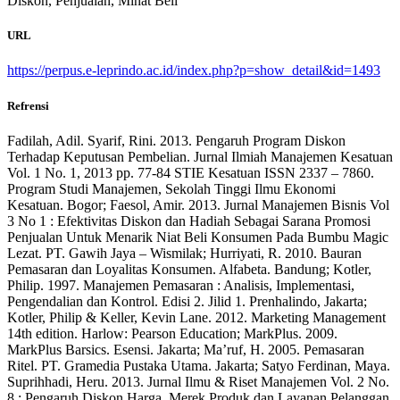
Diskon, Penjualan, Minat Beli
URL
https://perpus.e-leprindo.ac.id/index.php?p=show_detail&id=1493
Refrensi
Fadilah, Adil. Syarif, Rini. 2013. Pengaruh Program Diskon
Terhadap Keputusan Pembelian. Jurnal Ilmiah Manajemen Kesatuan
Vol. 1 No. 1, 2013 pp. 77-84 STIE Kesatuan ISSN 2337 – 7860.
Program Studi Manajemen, Sekolah Tinggi Ilmu Ekonomi
Kesatuan. Bogor; Faesol, Amir. 2013. Jurnal Manajemen Bisnis Vol
3 No 1 : Efektivitas Diskon dan Hadiah Sebagai Sarana Promosi
Penjualan Untuk Menarik Niat Beli Konsumen Pada Bumbu Magic
Lezat. PT. Gawih Jaya – Wismilak; Hurriyati, R. 2010. Bauran
Pemasaran dan Loyalitas Konsumen. Alfabeta. Bandung; Kotler,
Philip. 1997. Manajemen Pemasaran : Analisis, Implementasi,
Pengendalian dan Kontrol. Edisi 2. Jilid 1. Prenhalindo, Jakarta;
Kotler, Philip & Keller, Kevin Lane. 2012. Marketing Management
14th edition. Harlow: Pearson Education; MarkPlus. 2009.
MarkPlus Barsics. Esensi. Jakarta; Ma’ruf, H. 2005. Pemasaran
Ritel. PT. Gramedia Pustaka Utama. Jakarta; Satyo Ferdinan, Maya.
Suprihhadi, Heru. 2013. Jurnal Ilmu & Riset Manajemen Vol. 2 No.
8 : Pengaruh Diskon Harga, Merek Produk dan Layanan Pelanggan