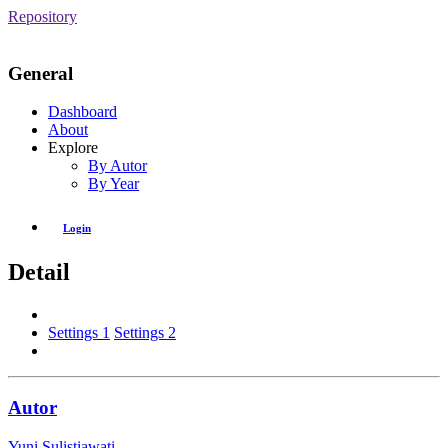
Repository
General
Dashboard
About
Explore
By Autor
By Year
Login
Detail
Settings 1
Settings 2
Autor
Yuni Sulistiawati