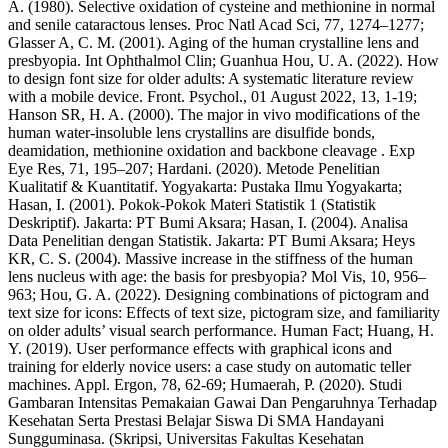
A. (1980). Selective oxidation of cysteine and methionine in normal
and senile cataractous lenses. Proc Natl Acad Sci, 77, 1274–1277;
Glasser A, C. M. (2001). Aging of the human crystalline lens and
presbyopia. Int Ophthalmol Clin; Guanhua Hou, U. A. (2022). How
to design font size for older adults: A systematic literature review
with a mobile device. Front. Psychol., 01 August 2022, 13, 1-19;
Hanson SR, H. A. (2000). The major in vivo modifications of the
human water-insoluble lens crystallins are disulfide bonds,
deamidation, methionine oxidation and backbone cleavage . Exp
Eye Res, 71, 195–207; Hardani. (2020). Metode Penelitian
Kualitatif & Kuantitatif. Yogyakarta: Pustaka Ilmu Yogyakarta;
Hasan, I. (2001). Pokok-Pokok Materi Statistik 1 (Statistik
Deskriptif). Jakarta: PT Bumi Aksara; Hasan, I. (2004). Analisa
Data Penelitian dengan Statistik. Jakarta: PT Bumi Aksara; Heys
KR, C. S. (2004). Massive increase in the stiffness of the human
lens nucleus with age: the basis for presbyopia? Mol Vis, 10, 956–
963; Hou, G. A. (2022). Designing combinations of pictogram and
text size for icons: Effects of text size, pictogram size, and familiarity
on older adults’ visual search performance. Human Fact; Huang, H.
Y. (2019). User performance effects with graphical icons and
training for elderly novice users: a case study on automatic teller
machines. Appl. Ergon, 78, 62-69; Humaerah, P. (2020). Studi
Gambaran Intensitas Pemakaian Gawai Dan Pengaruhnya Terhadap
Kesehatan Serta Prestasi Belajar Siswa Di SMA Handayani
Sungguminasa. (Skripsi, Universitas Fakultas Kesehatan