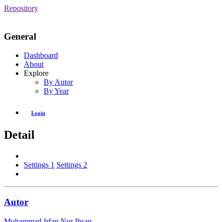
Repository
General
Dashboard
About
Explore
By Autor
By Year
Login
Detail
Settings 1
Settings 2
Autor
Muhammad Irfan Nur Ihsan