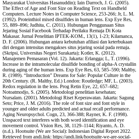
Masyarakat Universitas Hasanuddin); Iain Darroch, J. G. (2005).
The Effect of Age and Font Size on Reading Text on Handheld
Computers. Lecture Notes in Computer Science, 253-266; Jr, L. M.
(1992). Proteinthiol mixed disulfides in human lens. Exp Eye Res,
55, 889–896; Judhita, C. (2011). Hubungan Penggunaan Situs
Jejaring Sosial Facebook Terhadap Perilaku Remaja Di Kota
Makasar. Jurnal Penelitian IPTEK-KOM., 13(1), 1-23; Kilamanca,
D. F. (2006). Hubungan antara kebutuhan afiliasi dan keterbukaan
diri dengan intensitas mengakses situs jejaring sosial pada remaja.
(Skripsi, Universitas Negeri Surakarta); Kotler, K. (2012).
Manajemen Pemasaran (Vol. 12). Jakarta: Erlangga; L, T. (1996).
Increase in the intramolecular disulfide bonding of alpha-A crystallin
during aging of the human lens. Exp Eye Res, 63, 585–590; Maltby,
R. (1989). “Introduction” Dreams for Sale: Popular Culture in the
20th Century. (R. Malthy, Ed.) London: Routledge; MF, L. (2003).
Redox regulation in the lens. Prog Retin Eye, 22, 657–682;
Notoatmodjo, S. (2005). Metodologi penelitian kesehatan;
Nursalam. (2001). Metodologi Riset Keperawatan. Jakarta: Sagung
Seto; Price, J. M. (2016). The role of font size and font style in
younger and older adults predicted and actual recall performance.
Aging Neuropsychol. Cogn, 23, 366-388; Rayner, K. F. (1998).
Unspaced text interferes with both word identification and eye
movement control. Vision Res, 38, 1129–1144; Riyanto, A. D.
(n.d.). Hootsuite (We are Social): Indonesian Digital Report 2022.
Retrieved from andi.link: https://andi.link/hootsuite-we-are-social-