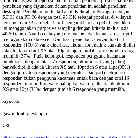
font pada gawai telepon seluler terhadap penderita presbiopia. Jenis
penelitian yang digunakan dalam penelitian ini adalah penelitian
deskriptif. Penelitian ini dilakukan di Kelurahan Pisangan dengan
RT 03 dan RT 06 dengan total 95 KK sebagai populasi di wilayah
tersebut, dan 33 sampel. Teknik pengambilan sampel di penelitian
ini menggunakan purposive sampling dengan kriteria inklusi usia
40-50 tahun. Analisa data yang digunakan adalah analisa deskriptif
menggunakan data excel. Dari hasil penelitian, dengan total 33
responden (100%) yang diperiksa, ukuran font paling banyak dipilih
adalah ukuran font XS atau 10pt dengan jumlah 12 responden yang
memilih (37%). Pada kelompok responden pengguna kacamata
untuk baca dengan total 17 responden, ukuran font yang paling
banyak dipilih adalah ukuran XS atau 10pt dan S atau 11pt (35%)
dengan jumlah 6 responden yang memilih. Dan pada kelompok
responden bukan pengguna kacamata untuk baca dengan total 16
responden, ukuran font yang paling banyak dipilih adalah ukuran
XS atau 10pt (38%) dengan jumlah 6 responden yang memilih.
keywords
gawai, font, presbiopia.
URL
https://perpus.e-leprindo.ac.id/index.php?p=show_detail&id=1676