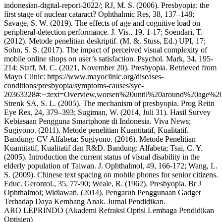
indonesian-digital-report-2022/; RJ, M. S. (2006). Presbyopia: the
first stage of nuclear cataract? Ophthalmic Res, 38, 137–148;
Savage, S. W. (2019). The effects of age and cognitive load on
peripheral-detection performance. J. Vis., 19, 1-17; Soendari, T.
(2012). Metode penelitian deskriptif. (M. &. Stuss, Ed.) UPI, 17;
Sohn, S. S. (2017). The impact of perceived visual complexity of
mobile online shops on user’s satisfaction. Psychol. Mark, 34, 195-
214; Staff, M. C. (2021, November 20). Presbyopia. Retrieved from
Mayo Clinic: https://www.mayoclinic.org/diseases-
conditions/presbyopia/symptoms-causes/syc-
20363328#:~:text=Overview,worsen%20until%20around%20age%2
Strenk SA, S. L. (2005). The mechanism of presbyopia. Prog Retin
Eye Res, 24, 379–393; Sugiman, W. (2014, Juli 31). Hasil Survey
Kebiasaan Pengguna Smartphone di Indonesia. Viva News;
Sugiyono. (2011). Metode penelitian Kuantitatif, Kualitatif.
Bandung: CV Alfabeta; Sugiyono. (2016). Metode Penelitian
Kuantitatif, Kualitatif dan R&D. Bandung: Alfabeta; Tsai, C. Y.
(2005). Introduction the current status of visual disability in the
elderly population of Taiwan. J. Ophthalmol, 49, 166-172; Wang, L.
S. (2009). Chinese text spacing on mobile phones for senior citizens.
Educ. Gerontol., 35, 77-90; Weale, R. (1962). Presbyopia. Br J
Ophthalmol; Widiawati. (2014). Pengaruh Penggunaan Gadget
Terhadap Daya Kembang Anak. Jurnal Pendidikan.
ARO LEPRINDO (Akademi Refraksi Optisi Lembaga Pendidikan
Optisien)