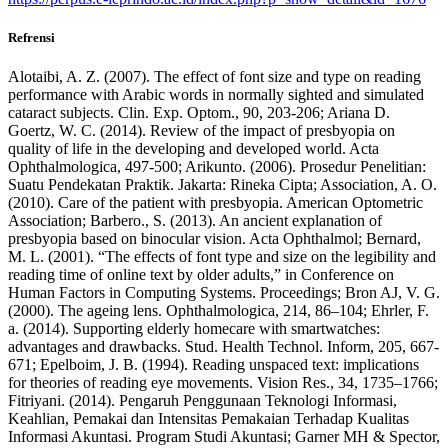
Refrensi
Alotaibi, A. Z. (2007). The effect of font size and type on reading
performance with Arabic words in normally sighted and simulated
cataract subjects. Clin. Exp. Optom., 90, 203-206; Ariana D.
Goertz, W. C. (2014). Review of the impact of presbyopia on
quality of life in the developing and developed world. Acta
Ophthalmologica, 497-500; Arikunto. (2006). Prosedur Penelitian:
Suatu Pendekatan Praktik. Jakarta: Rineka Cipta; Association, A. O.
(2010). Care of the patient with presbyopia. American Optometric
Association; Barbero., S. (2013). An ancient explanation of
presbyopia based on binocular vision. Acta Ophthalmol; Bernard,
M. L. (2001). “The effects of font type and size on the legibility and
reading time of online text by older adults,” in Conference on
Human Factors in Computing Systems. Proceedings; Bron AJ, V. G.
(2000). The ageing lens. Ophthalmologica, 214, 86–104; Ehrler, F.
a. (2014). Supporting elderly homecare with smartwatches:
advantages and drawbacks. Stud. Health Technol. Inform, 205, 667-
671; Epelboim, J. B. (1994). Reading unspaced text: implications
for theories of reading eye movements. Vision Res., 34, 1735–1766;
Fitriyani. (2014). Pengaruh Penggunaan Teknologi Informasi,
Keahlian, Pemakai dan Intensitas Pemakaian Terhadap Kualitas
Informasi Akuntasi. Program Studi Akuntasi; Garner MH & Spector,