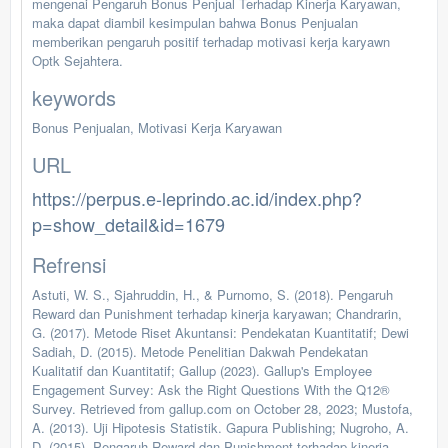
mengenai Pengaruh Bonus Penjual Terhadap Kinerja Karyawan,
maka dapat diambil kesimpulan bahwa Bonus Penjualan
memberikan pengaruh positif terhadap motivasi kerja karyawn
Optk Sejahtera.
keywords
Bonus Penjualan, Motivasi Kerja Karyawan
URL
https://perpus.e-leprindo.ac.id/index.php?
p=show_detail&id=1679
Refrensi
Astuti, W. S., Sjahruddin, H., & Purnomo, S. (2018). Pengaruh
Reward dan Punishment terhadap kinerja karyawan; Chandrarin,
G. (2017). Metode Riset Akuntansi: Pendekatan Kuantitatif; Dewi
Sadiah, D. (2015). Metode Penelitian Dakwah Pendekatan
Kualitatif dan Kuantitatif; Gallup (2023). Gallup's Employee
Engagement Survey: Ask the Right Questions With the Q12®
Survey. Retrieved from gallup.com on October 28, 2023; Mustofa,
A. (2013). Uji Hipotesis Statistik. Gapura Publishing; Nugroho, A.
D. (2015). Pengaruh Reward dan Punishment terhadap kinerja