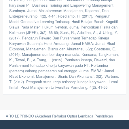
karyawan PT Business Training and Empowering Management
Surabaya. Jurnal Maksipreneur: Manajemen, Koperasi, Dan
Entrepreneurship, 4(2), 4-14; Rosdianto, H. (2017). Pengaruh
Model Generative Learning Terhadap Hasil Belajar Ranah Kognitif
Siswa Pada Materi Hukum Newton. Jurnal Pendidikan Fisika dan
Keilmuan (JPFK), 3(2), 66-69; Suak, R., Adolfina, A., & Uhing, Y.
(2017). Pengaruh Reward Dan Punishment Terhadap Kinerja
Karyawan Sutanraja Hotel Amurang. Jurnal EMBA: Jurnal Riset
Ekonomi, Manajemen, Bisnis dan Akuntansi, 5(2); Soetrisno, E.
(2016). Manajemen sumber daya manusia. Kencana; Tangkuman,
K., Tewal, B., & Trang, I. (2015). Penilaian kinerja, Reward, dan
Punishment terhadap kinerja karyawan pada PT. Pertamina
(persero) cabang pemasaran suluttenggo. Jurnal EMBA: Jurnal
Riset Ekonomi, Manajemen, Bisnis Dan Akuntansi, 3(2); Wartono,
T. (2017). Pengaruh stres kerja terhadap kinerja karyawan. Jurnal
Ilmiah Prodi Manajemen Universitas Pamulang, 4(2), 41-55.
ARO LEPRINDO (Akademi Refraksi Optisi Lembaga Pendidikan
Optisien)